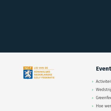
Even
Activite
Wedstri
Greenfe
Hoe wer