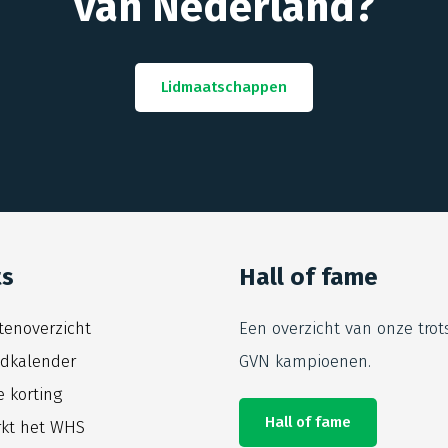
van Nederland?
Lidmaatschappen
ts
Hall of fame
itenoverzicht
Een overzicht van onze trot
jdkalender
GVN kampioenen.
e korting
Hall of fame
kt het WHS