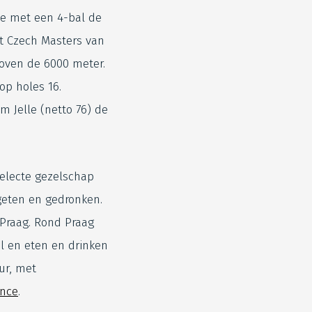
de met een 4-bal de
et Czech Masters van
boven de 6000 meter.
op holes 16.
m Jelle (netto 76) de
selecte gezelschap
geten en gedronken.
 Praag. Rond Praag
al en eten en drinken
uur, met
ence
.