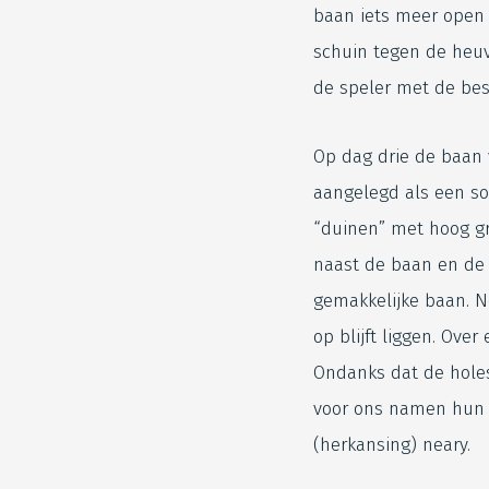
baan iets meer open 
schuin tegen de heuv
de speler met de bes
Op dag drie de baan v
aangelegd als een so
“duinen” met hoog gr
naast de baan en de 
gemakkelijke baan. N
op blijft liggen. Ov
Ondanks dat de holes 
voor ons namen hun t
(herkansing) neary.