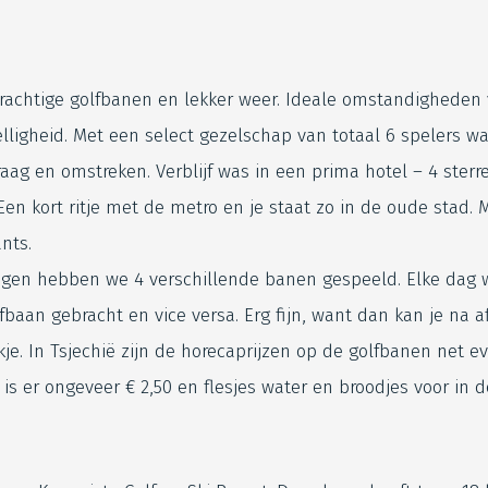
prachtige golfbanen en lekker weer. Ideale omstandigheden
lligheid. Met een select gezelschap van totaal 6 spelers wa
aag en omstreken. Verblijf was in een prima hotel – 4 ster
Een kort ritje met de metro en je staat zo in de oude stad. 
ants.
agen hebben we 4 verschillende banen gespeeld. Elke dag 
fbaan gebracht en vice versa. Erg fijn, want dan kan je na a
je. In Tsjechië zijn de horecaprijzen op de golfbanen net e
 is er ongeveer € 2,50 en flesjes water en broodjes voor in 