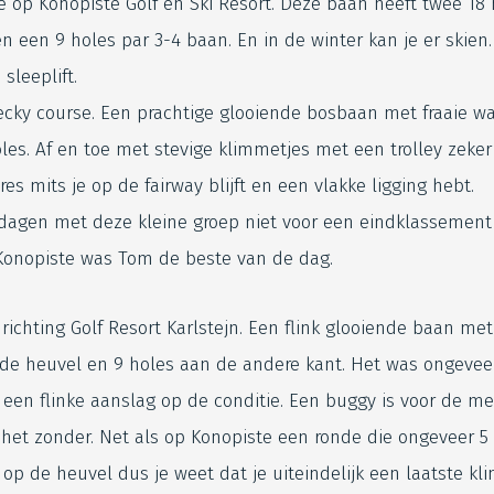
 op Konopiste Golf en Ski Resort. Deze baan heeft twee 18
n een 9 holes par 3-4 baan. En in de winter kan je er skien.
sleeplift.
ky course. Een prachtige glooiende bosbaan met fraaie wa
les. Af en toe met stevige klimmetjes met een trolley zeke
es mits je op de fairway blijft en een vlakke ligging hebt.
dagen met deze kleine groep niet voor een eindklassement
 Konopiste was Tom de beste van de dag.
richting Golf Resort Karlstejn. Een flink glooiende baan met
de heuvel en 9 holes aan de andere kant. Het was ongevee
een flinke aanslag op de conditie. Een buggy is voor de me
het zonder. Net als op Konopiste een ronde die ongeveer 5
 op de heuvel dus je weet dat je uiteindelijk een laatste k