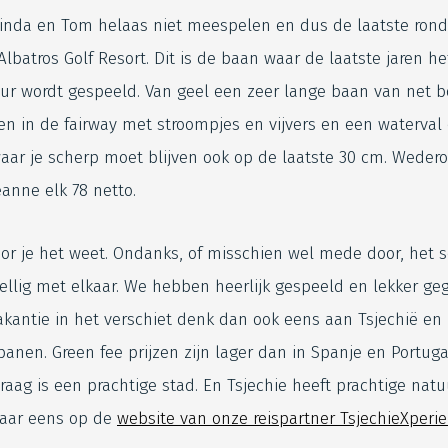
inda en Tom helaas niet meespelen en dus de laatste ron
Albatros Golf Resort. Dit is de baan waar de laatste jaren h
ur wordt gespeeld. Van geel een zeer lange baan van net 
en in de fairway met stroompjes en vijvers en een waterval 
aar je scherp moet blijven ook op de laatste 30 cm. Wedero
anne elk 78 netto.
oor je het weet. Ondanks, of misschien wel mede door, het 
ellig met elkaar. We hebben heerlijk gespeeld en lekker ge
akantie in het verschiet denk dan ook eens aan Tsjechië en
banen. Green fee prijzen zijn lager dan in Spanje en Portug
Praag is een prachtige stad. En Tsjechie heeft prachtige nat
maar eens op de
website van onze reispartner TsjechieXperi