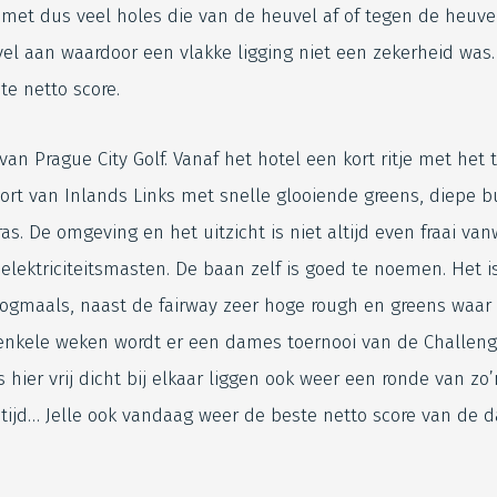
met dus veel holes die van de heuvel af of tegen de heuvel
el aan waardoor een vlakke ligging niet een zekerheid was.
te netto score.
an Prague City Golf. Vanaf het hotel een kort ritje met het 
ort van Inlands Links met snelle glooiende greens, diepe 
as. De omgeving en het uitzicht is niet altijd even fraai 
elektriciteitsmasten. De baan zelf is goed te noemen. Het i
ogmaals, naast de fairway zeer hoge rough en greens waar 
er enkele weken wordt er een dames toernooi van de Challen
hier vrij dicht bij elkaar liggen ook weer een ronde van zo’n
ijd… Jelle ook vandaag weer de beste netto score van de d