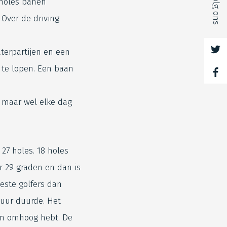
Volg ons
 holes banen
 Over de driving
terpartijen en een
r te lopen. Een baan
 maar wel elke dag
 27 holes. 18 holes
r 29 graden en dan is
este golfers dan
 uur duurde. Het
lim omhoog hebt. De