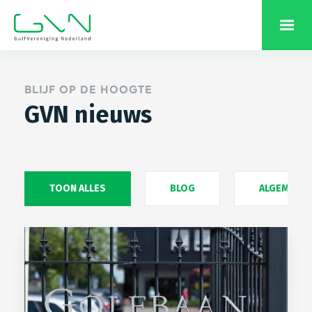
BLIJF OP DE HOOGTE
GVN nieuws
TOON ALLES
BLOG
ALGEMEEN