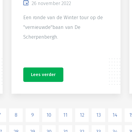
26 november 2022
Een ronde van de Winter tour op de
"vernieuwde"baan van De
Scherpenbergh.
Lees verder
7
8
9
10
11
12
13
14
1
7
28
29
30
31
32
33
34
3