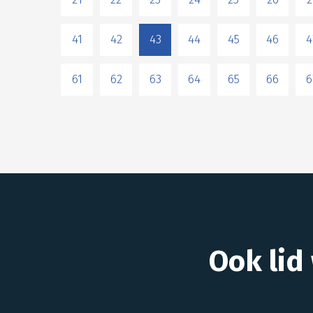
41
42
43
44
45
46
4
61
62
63
64
65
66
6
Ook lid