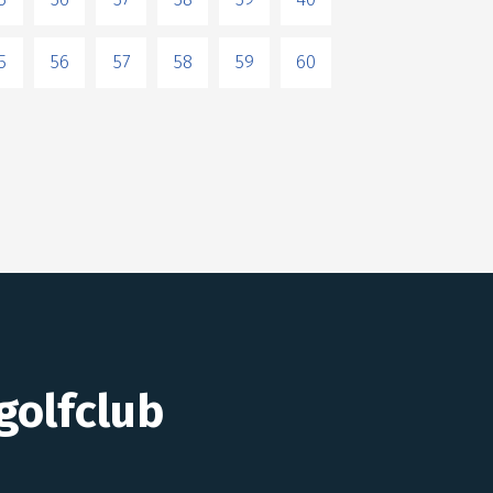
5
56
57
58
59
60
golfclub