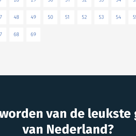
7
48
49
50
51
52
53
54
5
7
68
69
 worden van de leukste 
van Nederland?