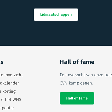
Lidmaatschappen
ts
Hall of fame
itenoverzicht
Een overzicht van onze trot
jdkalender
GVN kampioenen.
e korting
Hall of fame
kt het WHS
petitie