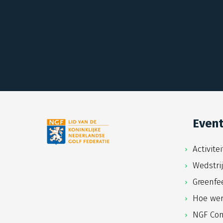
Even
Activite
Wedstri
Greenfe
Hoe wer
NGF Com