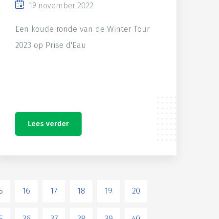
19 november 2022
Een koude ronde van de Winter Tour
2023 op Prise d'Eau
Lees verder
5
16
17
18
19
20
5
36
37
38
39
40