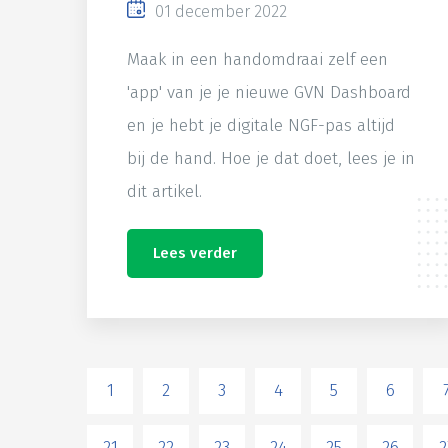
01 december 2022
Maak in een handomdraai zelf een
'app' van je je nieuwe GVN Dashboard
en je hebt je digitale NGF-pas altijd
bij de hand. Hoe je dat doet, lees je in
dit artikel.
Lees verder
1
2
3
4
5
6
21
22
23
24
25
26
2