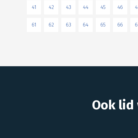
41
42
43
44
45
46
4
61
62
63
64
65
66
6
Ook lid