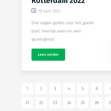
Rotterdam 2022
18 april 2022
Drie dagen golfen voor het goede
doel. Heerlijk weer en veel
gezelligheid
Lees verder
1
2
3
4
5
6
21
22
23
24
25
26
2