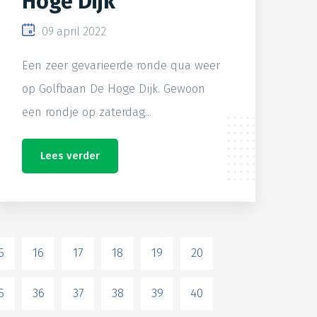
Hoge Dijk
09 april 2022
Een zeer gevarieerde ronde qua weer
op Golfbaan De Hoge Dijk. Gewoon
een rondje op zaterdag...
Lees verder
5
16
17
18
19
20
5
36
37
38
39
40