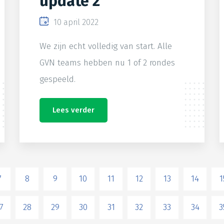
update 2
10 april 2022
We zijn echt volledig van start. Alle
GVN teams hebben nu 1 of 2 rondes
gespeeld.
Lees verder
7
8
9
10
11
12
13
14
1
7
28
29
30
31
32
33
34
3