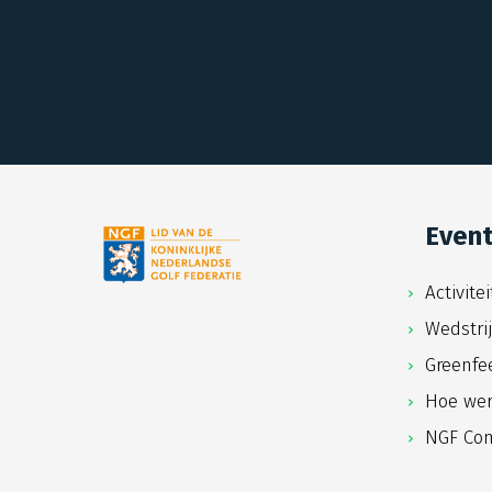
Even
Activite
Wedstri
Greenfe
Hoe wer
NGF Com