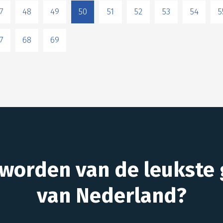
7
48
49
50
51
52
53
54
5
7
68
69
 worden van de leukste 
van Nederland?