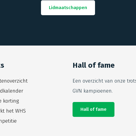
Lidmaatschappen
ts
Hall of fame
itenoverzicht
Een overzicht van onze trot
jdkalender
GVN kampioenen.
e korting
Hall of fame
kt het WHS
petitie