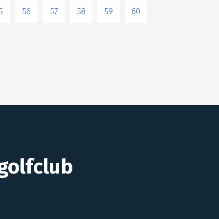
5
56
57
58
59
60
golfclub